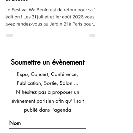
Bénin
Le Festival Wa Bénin est de retour pour sa 7e
édition ! Les 31 juillet et 1er août 2026 vous
avez rendez-vous au Jardin 21 à Paris pour
deux journées de rencontres, de découvertes
et de célébration autour du thème : «
Héritage & Mémoire : transmettre pour mieux
s'ouvrir au monde ». Exposition, échanges,
ateliers, contes, découvertes culinaires,
Soumettre un évènement
performances artistiques, percussions et DJ
Expo, Concert, Conférence,
set rythmeront cette nouvelle édition placée
sous le signe de la mémoire, de la transmiss
Publication, Sortie, Salon ...
N'hésitez pas à proposer
un
évènement parisien afin qu'il soit
publié dans l'agenda