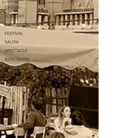
CINEMA
CONCERT
EXPOSITION
FESTIVAL
SALON
SPECTACLE
RENCONTRE
THEATRE
Télé/VOD