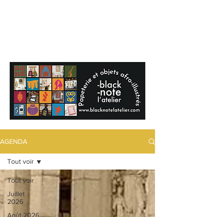
BLACKNOTE
L'agenda
afroculturel parisien
AGENDA
Tout voir
Tout voir
Juillet
2026
Août 2026