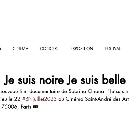
oculturel parisien
6
CINEMA
CONCERT
EXPOSITION
FESTIVAL
élé/VOD
e suis noire Je suis belle
 nouveau film documentaire de Sabrina Onana  "Je suis noi
lieu le 22 
#BNjuillet2023
 au Cinéma Saint-André des Art
 75006, Paris 🎟️ 