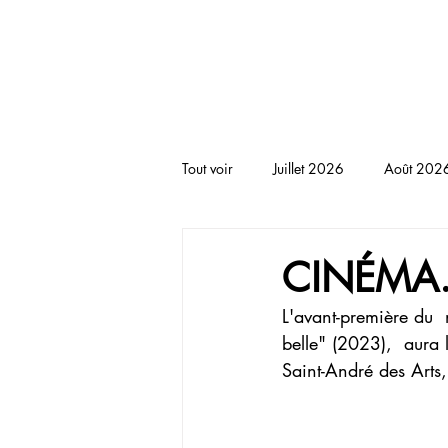
BLACKNOTE L'agenda afr
Tout voir
Juillet 2026
Août 202
RENCONTRE
THEATRE
T
CINÉMA. J
L'avant-première du 
belle" (2023),  aura 
Saint-André des Arts,