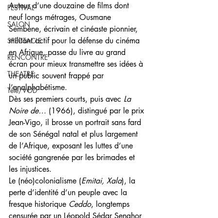
Auteur d’une douzaine de films dont 
FESTIVAL
neuf longs métrages, Ousmane 
SALON
Sembène, écrivain et cinéaste pionnier, 
militant actif pour la défense du cinéma 
SPECTACLE
en Afrique, passe du livre au grand 
RENCONTRE
écran pour mieux transmettre ses idées à 
THEATRE
un public souvent frappé par 
l’analphabétisme. 
Télé/VOD
Dès ses premiers courts, puis avec 
La 
Noire de…
 (1966), distingué par le prix 
Jean-Vigo, il brosse un portrait sans fard 
de son Sénégal natal et plus largement 
de l’Afrique, exposant les luttes d’une 
société gangrenée par les brimades et 
les injustices. 
Le (néo)colonialisme (
Emitai, Xala
), la 
perte d’identité d’un peuple avec la 
fresque historique 
Ceddo
, longtemps 
censurée par un Léopold Sédar Senghor 