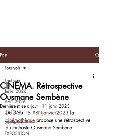
BLACKNOTE
L'agenda
afroculturel parisien
Post
Tout voir
Tout voir
CINÉMA. Rétrospective
Juillet 2026
Ousmane Sembène
Août 2026
Dernière mise à jour :
11 janv. 2023
CINEMA
Du 5 au 15 
#BNjanvier2023
 la 
cinémathèque
 propose une rétrospective 
CONCERT
du cinéaste Ousmane Sembène.
EXPOSITION