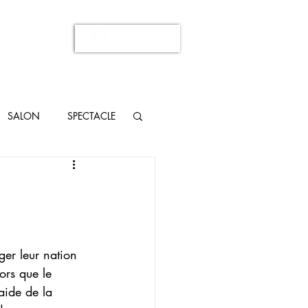
Se connecter
SALON
SPECTACLE
er leur nation 
ors que le 
’aide de la 