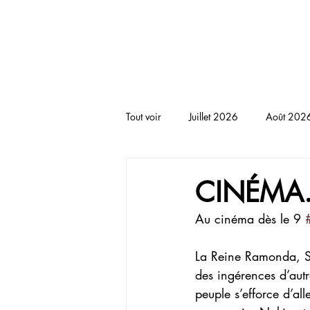
BLACKNOTE L'agenda afr
Tout voir
Juillet 2026
Août 202
RENCONTRE
THEATRE
T
CINÉMA.
Au cinéma dès le 9 
La Reine Ramonda, Sh
des ingérences d’autr
peuple s’efforce d’all