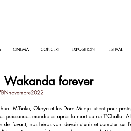
oculturel parisien
6
CINEMA
CONCERT
EXPOSITION
FESTIVAL
élé/VOD
 Wakanda forever
#BNnovembre2022
uri, M’Baku, Okoye et les Dora Milaje luttent pour protég
es puissances mondiales après la mort du roi T’Challa. Al
er de l’avant, nos héros vont devoir s’unir et compter sur l