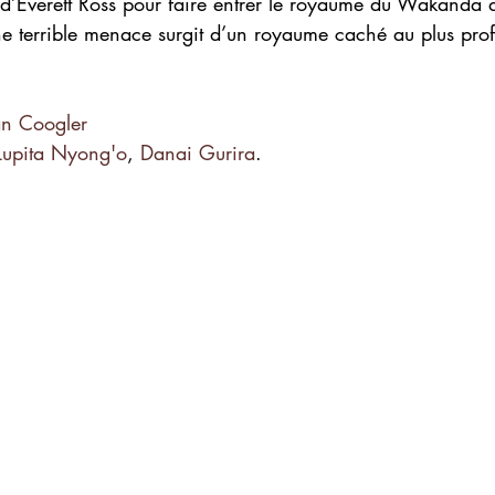
d’Everett Ross pour faire entrer le royaume du Wakanda 
ne terrible menace surgit d’un royaume caché au plus pro
n Coogler
Lupita Nyong'o
, 
Danai Gurira
.  