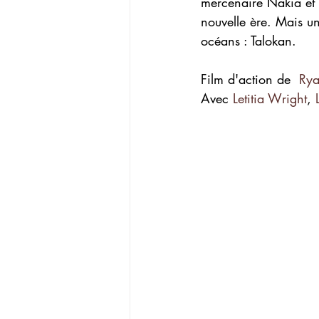
mercenaire Nakia et 
nouvelle ère. Mais u
océans : Talokan.
Film d'action de  
Rya
Avec 
Letitia Wright
, 