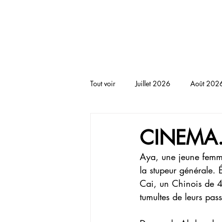
BLACKNOTE L'agenda afr
Tout voir
Juillet 2026
Août 202
RENCONTRE
THEATRE
T
CINEMA. 
Aya, une jeune femme
la stupeur générale. 
Cai, un Chinois de 45
tumultes de leurs pas