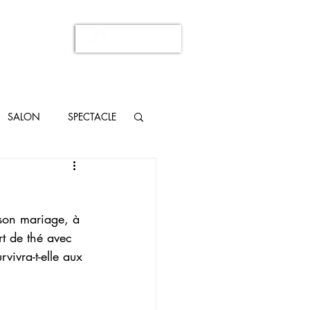
Se connecter
SALON
SPECTACLE
 son mariage, à 
rt de thé avec 
ivra-t-elle aux 