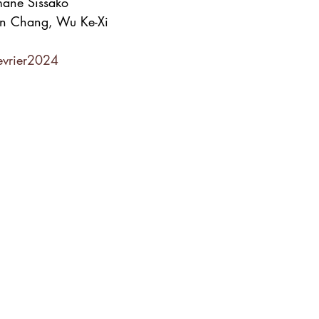
ane Sissako
n Chang, Wu Ke-Xi
vrier2024