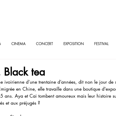
oculturel parisien
6
CINEMA
CONCERT
EXPOSITION
FESTIVAL
élé/VOD
Black tea
 ivoirienne d’une trentaine d’années, dit non le jour de
Émigrée en Chine, elle travaille dans une boutique d'expo
 ans. Aya et Cai tombent amoureux mais leur histoire surv
sés et aux préjugés ?