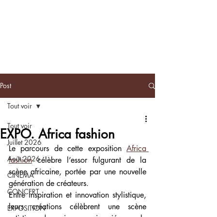
BLACKNOTE
L'agenda
afroculturel parisien
Post
Tout voir
Tout voir
EXPO. Africa fashion
Juillet 2026
Le parcours de cette exposition 
Africa 
Août 2026
fashion
 célèbre l’essor fulgurant de la 
scène africaine, portée par une nouvelle 
CINEMA
génération de créateurs. 
CONCERT
Entre inspiration et innovation stylistique, 
leurs créations célèbrent une scène 
EXPOSITION