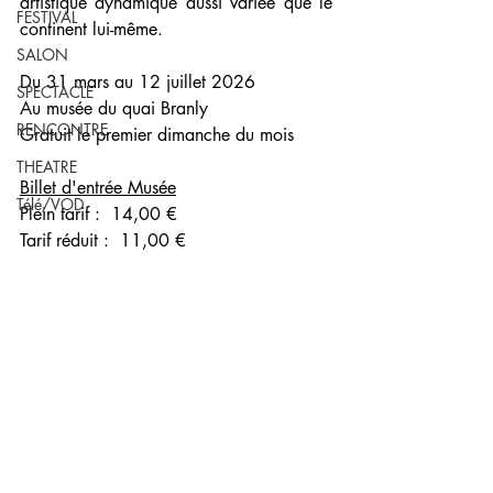
artistique dynamique aussi variée que le 
FESTIVAL
continent lui-même.
SALON
Du 31 mars au 12 juillet 2026
SPECTACLE
Au musée du quai Branly
RENCONTRE
Gratuit le premier dimanche du mois 
THEATRE
Billet d'entrée Musée
Télé/VOD
Plein tarif :  14,00 €
Tarif réduit :  11,00 €