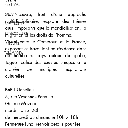
2025
FESTIVAL
SALON
Son œuvre, fruit d’une approche 
multidisciplinaire, explore des thèmes 
SPECTACLE
aussi imposants que la mondialisation, la 
RENCONTRE
migration et les droits de l’homme. 
Vivant entre le Cameroun et la France, 
THEATRE
exposant et travaillant en résidence dans 
Télé/VOD
de nombreux pays autour du globe, 
Toguo réalise des œuvres uniques à la 
croisée de multiples inspirations 
culturelles.
BnF I Richelieu
5, rue Vivienne - Paris Ile
Galerie Mazarin
mardi 10h > 20h
du mercredi au dimanche 10h > 18h
Fermeture lundi (et voir détails pour les 