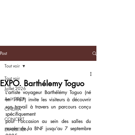
BLACKNOTE
L'agenda
afroculturel parisien
Post
Tout voir
Tout voir
EXPO. Barthélemy Toguo
Juillet 2026
L’artiste voyageur Barthélémy Toguo (né 
Août 2026
en 1967) invite les visiteurs à découvrir 
son travail à travers un parcours conçu 
CINEMA
spécifiquement
CONCERT
pour l’occasion au sein des salles du 
musée de la BNF jusqu’au 7 septembre 
EXPOSITION