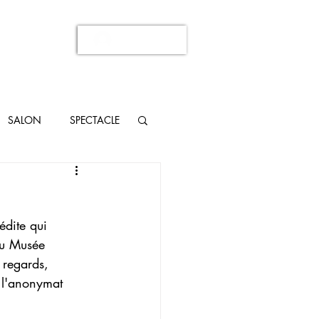
Se connecter
SALON
SPECTACLE
édite qui 
au Musée 
 regards, 
t l'anonymat 