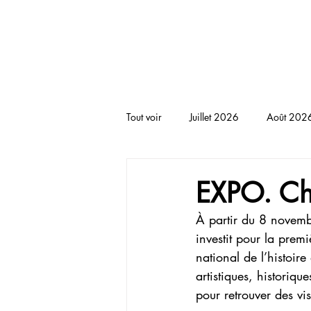
BLACKNOTE L'agenda afr
Tout voir
Juillet 2026
Août 202
RENCONTRE
THEATRE
T
EXPO. Cha
À partir du 8 novemb
investit pour la prem
national de l’histoir
artistiques, historiqu
pour retrouver des vis