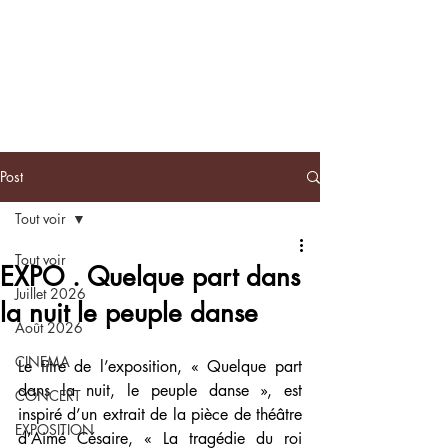
BLACKNOTE
L'agenda
afroculturel parisien
Post
Tout voir
Tout voir
EXPO . Quelque part dans
Juillet 2026
la nuit le peuple danse
Août 2026
CINEMA
Le titre de l’exposition, « Quelque part 
dans la nuit, le peuple danse », est 
CONCERT
inspiré d’un extrait de la pièce de théâtre 
EXPOSITION
d’Aimé Césaire, « La tragédie du roi 