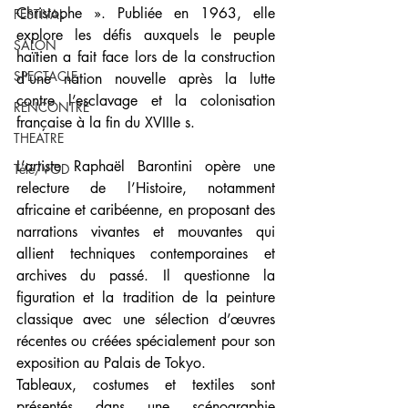
Christophe ». Publiée en 1963, elle 
FESTIVAL
explore les défis auxquels le peuple 
SALON
haïtien a fait face lors de la construction 
SPECTACLE
d’une nation nouvelle après la lutte 
contre l’esclavage et la colonisation 
RENCONTRE
française à la fin du XVIIIe s. 
THEATRE
L’artiste Raphaël Barontini opère une 
Télé/VOD
relecture de l’Histoire, notamment 
africaine et caribéenne, en proposant des 
narrations vivantes et mouvantes qui 
allient techniques contemporaines et 
archives du passé. Il questionne la 
figuration et la tradition de la peinture 
classique avec une sélection d’œuvres 
récentes ou créées spécialement pour son 
exposition au Palais de Tokyo. 
Tableaux, costumes et textiles sont 
présentés dans une scénographie 