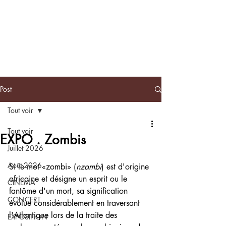
BLACKNOTE
L'agenda
afroculturel parisien
Post
Tout voir
Tout voir
EXPO . Zombis
Juillet 2026
Août 2026
Si le mot «zombi» (
nzambi
) est d'origine 
africaine et désigne un esprit ou le 
CINEMA
fantôme d'un mort, sa signification 
CONCERT
évolue considérablement en traversant 
l'Atlantique lors de la traite des 
EXPOSITION