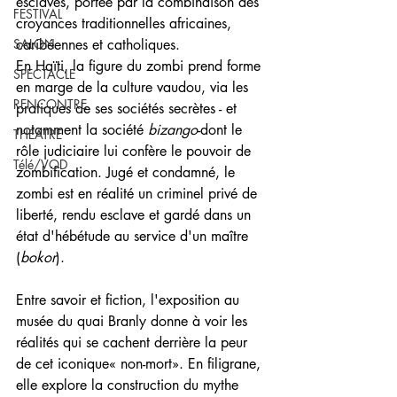
esclaves, portée par la combinaison des 
FESTIVAL
croyances traditionnelles africaines, 
SALON
caribéennes et catholiques.
En Haïti, la figure du zombi prend forme 
SPECTACLE
en marge de la culture vaudou, via les 
RENCONTRE
pratiques de ses sociétés secrètes - et 
notamment la société 
bizango
-dont le 
THEATRE
rôle judiciaire lui confère le pouvoir de 
Télé/VOD
zombification. Jugé et condamné, le 
zombi est en réalité un criminel privé de 
liberté, rendu esclave et gardé dans un 
état d'hébétude au service d'un maître 
(
bokor
).
Entre savoir et fiction, l'exposition au 
musée du quai Branly donne à voir les 
réalités qui se cachent derrière la peur 
de cet iconique« non-mort». En filigrane, 
elle explore la construction du mythe 