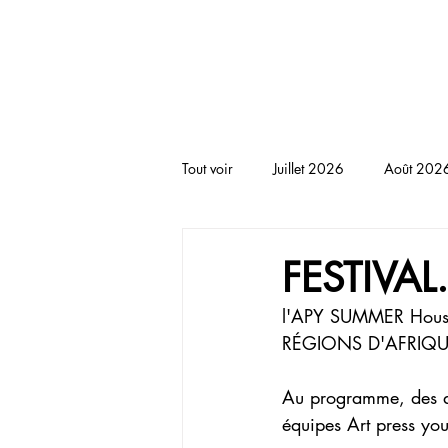
BLACKNOTE L'agenda afr
Tout voir
Juillet 2026
Août 202
RENCONTRE
THEATRE
T
FESTIVAL
l'APY SUMMER House,
RÉGIONS D'AFRIQU
Au programme, des ani
équipes Art press you