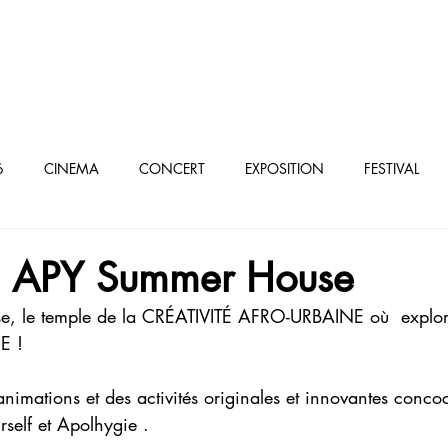
oculturel parisien
6
CINEMA
CONCERT
EXPOSITION
FESTIVAL
élé/VOD
. APY Summer House
 le temple de la CRÉATIVITÉ AFRO-URBAINE où  explore
E !
mations et des activités originales et innovantes concoc
rself et Apolhygie .