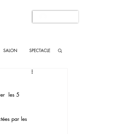
Se connecter
SALON
SPECTACLE
r  les 5 
tées par les 