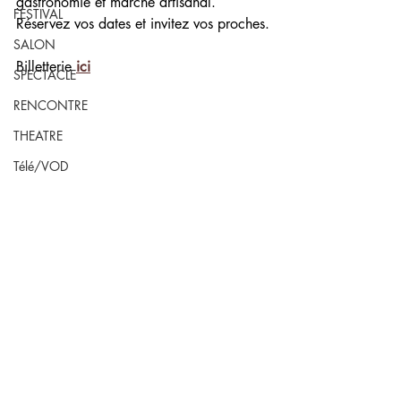
gastronomie et marché artisanal.
FESTIVAL
Réservez vos dates et invitez vos proches.
SALON
Billetterie 
ici
SPECTACLE
RENCONTRE
THEATRE
Télé/VOD