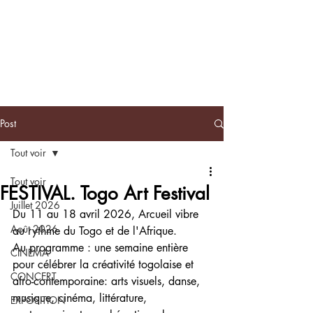
BLACKNOTE
L'agenda
afroculturel parisien
Post
Tout voir
Tout voir
FESTIVAL. Togo Art Festival
Juillet 2026
Du 11 au 18 avril 2026, Arcueil vibre 
Août 2026
au rythme du Togo et de l'Afrique.
Au programme : une semaine entière 
CINEMA
pour célébrer la créativité togolaise et 
CONCERT
afro-contemporaine: arts visuels, danse, 
musique, cinéma, littérature, 
EXPOSITION