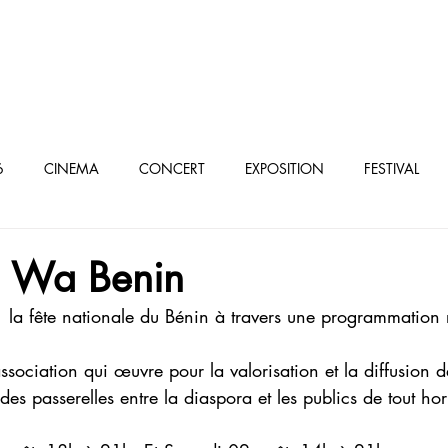
oculturel parisien
6
CINEMA
CONCERT
EXPOSITION
FESTIVAL
élé/VOD
. Wa Benin
  la fête nationale du Bénin à travers une programmation ri
ciation qui œuvre pour la valorisation et la diffusion de
des passerelles entre la diaspora et les publics de tout hor