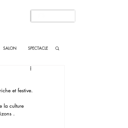
Se connecter
SALON
SPECTACLE
che et festive.
 la culture 
izons .