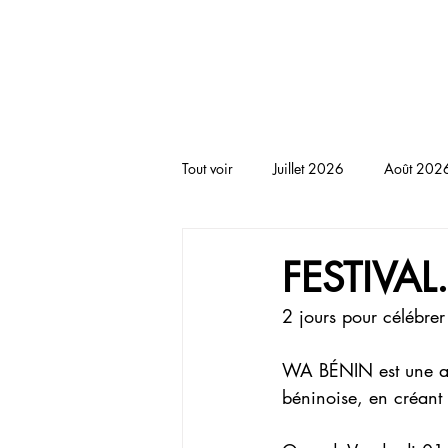
BLACKNOTE L'agenda afr
Tout voir
Juillet 2026
Août 202
RENCONTRE
THEATRE
T
FESTIVAL
2 jours pour célébrer
WA BÉNIN est une asso
béninoise, en créant 