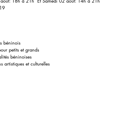
août: 18h à 21h  Et Samedi 02 août: 14h à 21h
 19
es béninois
pour petits et grands
alités béninoises
 artistiques et culturelles