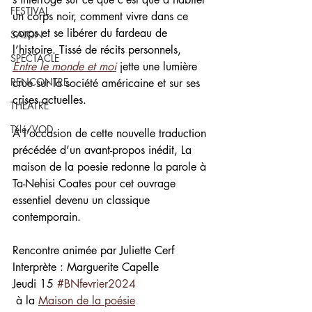
FESTIVAL
un corps noir, comment vivre dans ce 
corps et se libérer du fardeau de 
SALON
l’histoire. Tissé de récits personnels, 
SPECTACLE
Entre le monde et moi
jette une lumière 
RENCONTRE
crue sur la société américaine et sur ses 
crises actuelles. 
THEATRE
Télé/VOD
À l’occasion de cette nouvelle traduction 
précédée d’un avant-propos inédit, La 
maison de la poesie redonne la parole à 
Ta-Nehisi Coates pour cet ouvrage 
essentiel devenu un classique 
contemporain.
Rencontre animée par Juliette Cerf
Interprète : Marguerite Capelle
Jeudi 15 
#BNfevrier2024
 à la 
Maison de la poésie