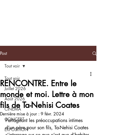
BLACKNOTE
L'agenda
afroculturel parisien
Post
Tout voir
Tout voir
RENCONTRE. Entre le
Juillet 2026
monde et moi. Lettre à mon
Août 2026
fils de Ta-Nehisi Coates
CINEMA
Dernière mise à jour :
9 févr. 2024
CONCERT
Partageant les préoccupations intimes 
d’un père pour son fils, Ta-Nehisi Coates 
EXPOSITION
s’interroge sur ce que c’est que d’habiter 