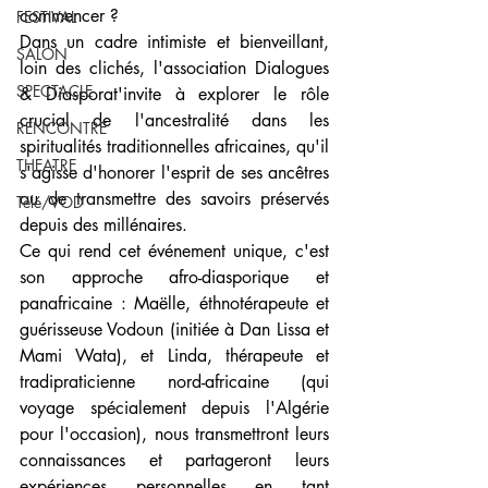
commencer ?
FESTIVAL
Dans un cadre intimiste et bienveillant, 
SALON
loin des clichés, l'association Dialogues 
SPECTACLE
& Diasporat'invite à explorer le rôle 
crucial de l'ancestralité dans les 
RENCONTRE
spiritualités traditionnelles africaines, qu'il 
THEATRE
s'agisse d'honorer l'esprit de ses ancêtres 
ou de transmettre des savoirs préservés 
Télé/VOD
depuis des millénaires.
Ce qui rend cet événement unique, c'est 
son approche afro-diasporique et 
panafricaine : Maëlle, éthnotérapeute et 
guérisseuse Vodoun (initiée à Dan Lissa et 
Mami Wata), et Linda, thérapeute et 
tradipraticienne nord-africaine (qui 
voyage spécialement depuis l'Algérie 
pour l'occasion), nous transmettront leurs 
connaissances et partageront leurs 
expériences personnelles en tant 