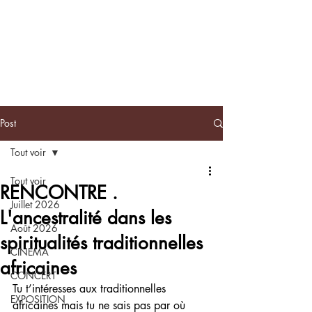
BLACKNOTE
L'agenda
afroculturel parisien
Post
Tout voir
Tout voir
RENCONTRE .
Juillet 2026
L'ancestralité dans les
Août 2026
spiritualités traditionnelles
CINEMA
africaines
CONCERT
Tu t’intéresses aux traditionnelles 
EXPOSITION
africaines mais tu ne sais pas par où 