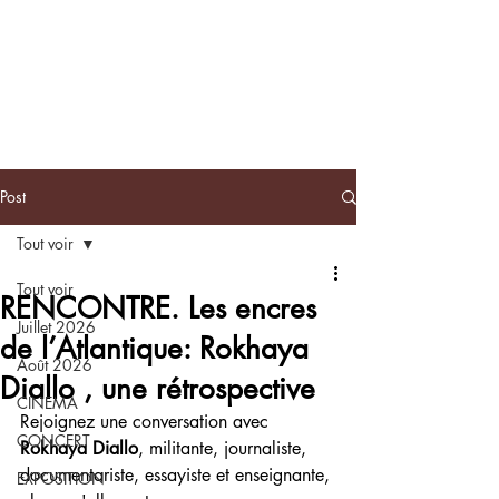
BLACKNOTE
L'agenda
afroculturel parisien
Post
Tout voir
Tout voir
RENCONTRE. Les encres
Juillet 2026
de l’Atlantique: Rokhaya
Août 2026
Diallo , une rétrospective
CINEMA
Rejoignez une conversation avec 
CONCERT
Rokhaya Diallo
, militante, journaliste, 
documentariste, essayiste et enseignante, 
EXPOSITION