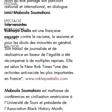
alors qu'elle partage son parcours 
FESTIVAL
national et international, en dialogue 
SALON
avec 
Maboula Soumahoro
.
SPECTACLE
Intervenantes
RENCONTRE
Rokhaya Diallo 
est une française 
engagée contre le racisme, le sexisme et 
THEATRE
pour les droits des minorités en général. 
Télé/VOD
Son travail de journaliste et de 
réalisatrice en faveur de l'égalité a été 
récompensé à de multiples reprises. Elle 
est selon le New York Times "une des 
activistes anti-raciste les plus importantes 
en France". 
www.rokhayadiallo.com
Maboula Soumahoro 
est maîtresse de 
conférences en civilisation américaine à 
l'Université de Tours et présidente de 
l'Association Black History Month, 