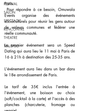
Paris.
FESTIVAL
 Pour répondre à ce besoin, Omuwala 
SALON
Events organise des événements 
SPECTACLE
socioculturels pour réunir les gens autour 
de valeurs communes et fédérer une 
RENCONTRE
réelle communauté. 
THEATRE
Le premier événement sera un Speed 
Télé/VOD
Dating qui aura lieu le 11 mai à Paris de 
16 à 21h à destination des 25-35 ans.
L'événement aura lieu dans un bar dans 
le 18e arrondissement de Paris.
Le tarif de 35€ inclus l'entrée à 
l'évènement, une boisson au choix 
(soft/cocktail à la carte) et l'accès à des 
planches (charcuterie, fromage ou 
veggie).