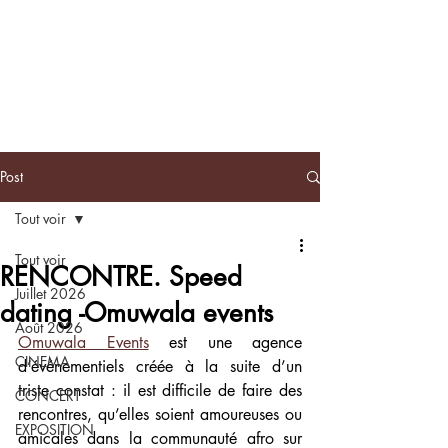
BLACKNOTE
L'agenda
afroculturel parisien
Post
Tout voir
Tout voir
RENCONTRE. Speed
Juillet 2026
dating -Omuwala events
Août 2026
Omuwala Events
 est une agence 
CINEMA
d’événementiels créée à la suite d’un 
triste constat : il est difficile de faire des 
CONCERT
rencontres, qu’elles soient amoureuses ou 
EXPOSITION
amicales dans la communauté afro sur 