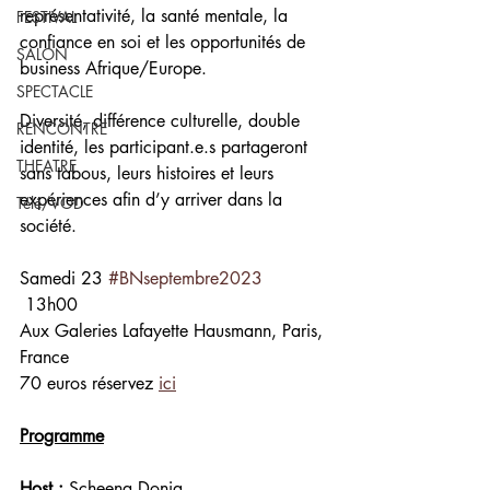
représentativité, la santé mentale, la 
FESTIVAL
confiance en soi et les opportunités de 
SALON
business Afrique/Europe.
SPECTACLE
Diversité, différence culturelle, double 
RENCONTRE
identité, les participant.e.s partageront 
THEATRE
sans tabous, leurs histoires et leurs 
expériences afin d’y arriver dans la 
Télé/VOD
société. 
Samedi 23 
#BNseptembre2023
 13h00
Aux Galeries Lafayette Hausmann, Paris, 
France
70 euros réservez 
ici
Programme
Host :
 Scheena Donia