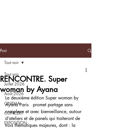
BLACKNOTE
L'agenda
afroculturel parisien
Post
Tout voir
Tout voir
RENCONTRE. Super
Juillet 2026
woman by Ayana
Août 2026
La deuxième édition Super woman by 
CINEMA
Ayana Paris   promet partage sans 
complexe et avec bienveillance, autour 
CONCERT
d’ateliers et de panels qui traiteront de 
EXPOSITION
trois thématiques majeures, dont : la 