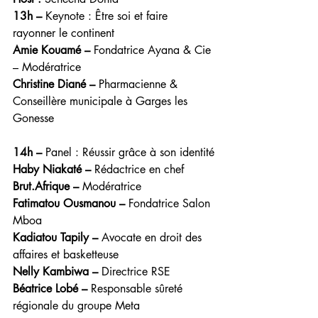
13h –
 Keynote : Être soi et faire 
rayonner le continent
Amie Kouamé –
 Fondatrice Ayana & Cie 
– Modératrice
Christine Diané –
 Pharmacienne & 
Conseillère municipale à Garges les 
Gonesse
14h –
 Panel : Réussir grâce à son identité
Haby Niakaté –
 Rédactrice en chef 
Brut.Afrique –
 Modératrice 
Fatimatou Ousmanou –
 Fondatrice Salon 
Mboa
Kadiatou Tapily –
 Avocate en droit des 
affaires et basketteuse
Nelly Kambiwa –
 Directrice RSE
Béatrice Lobé –
 Responsable sûreté 
régionale du groupe Meta