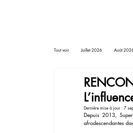
BLACKNOTE L'agenda afr
Tout voir
Juillet 2026
Août 202
RENCONTRE
THEATRE
T
RENCONTR
L’influen
Dernière mise à jour :
7 se
Depuis 2013, Super
afrodescendantes dan