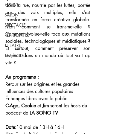
FESTIVAL
dans la rue, nourrie par les luttes, portée 
par des voix multiples, elle s’est 
SALON
transformée en force créative globale. 
SPECTACLE
Mais comment se transmet-elle ? 
Comment évolue-t-elle face aux mutations 
RENCONTRE
sociales, technologiques et médiatiques ? 
THEATRE
Et surtout, comment préserver son 
essence dans un monde où tout va trop 
Télé/VOD
vite ?
Au programme :
Retour sur les origines et les grandes 
influences des cultures populaires
Échanges libres avec le public
C-Ago, Cookie
 et 
Jim
 seront les hosts du 
podcast de 
LA SONO TV
Date:
10 mai de 13H à 16H