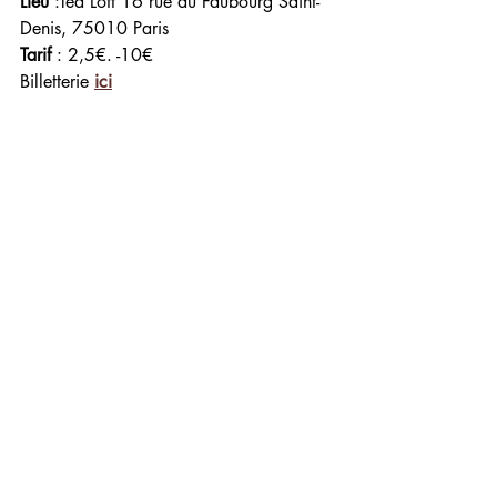
Lieu
 :Tea Loft 16 rue du Faubourg Saint-
Denis, 75010 Paris
Tarif
 : 2,5€. -10€
Billetterie 
ici