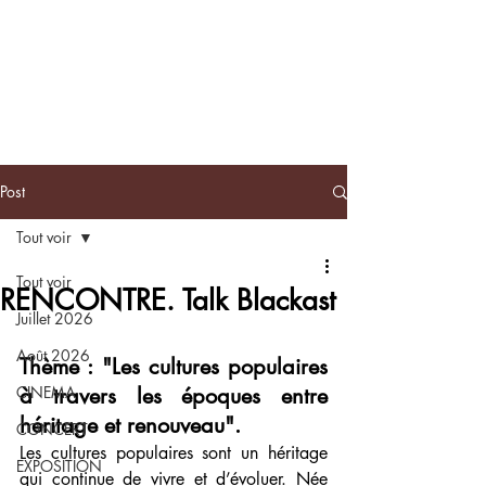
BLACKNOTE
L'agenda
afroculturel parisien
Post
Tout voir
Tout voir
RENCONTRE. Talk Blackast
Juillet 2026
Août 2026
Thème : "Les cultures populaires 
CINEMA
à travers les époques entre 
héritage et renouveau".
CONCERT
Les cultures populaires sont un héritage 
EXPOSITION
qui continue de vivre et d’évoluer. Née 