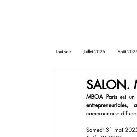
BLACKNOTE L'agenda afr
Tout voir
Juillet 2026
Août 202
RENCONTRE
THEATRE
T
SALON. M
MBOA Paris
 est un
entrepreneuriales, a
camerounaise d'Euro
Samedi 31 mai 202