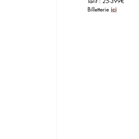
Tarif : 25-399€
Billetterie 
ici