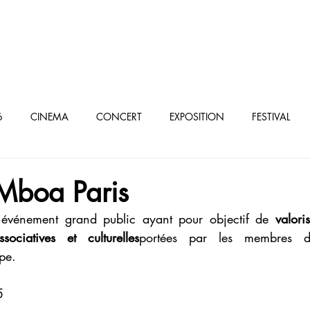
oculturel parisien
6
CINEMA
CONCERT
EXPOSITION
FESTIVAL
élé/VOD
boa Paris
 événement grand public ayant pour objectif de 
valoris
ssociatives et culturelles
portées par les membres d
pe.
5