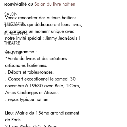
convivialité au 
Salon du livre haïtien 
FESTIVAL
SALON
Venez rencontrer des auteurs haitiens 
SPECTACLE
passionnés qui dédicaceront leurs livres, 
et partagez un moment unique avec 
RENCONTRE
notre invité spécial : Jimmy Jean-Louis !
THEATRE
Au programme :
Télé/VOD
*Vente de livres et des créations 
artisanales haïtiennes.
. Débats et tables-rondes.
. Concert exceptionnel le samedi 30 
novembre à 19h30 avec Belo, TiCorn, 
Amos Coulanges et Atissou.
. repas typique haïtien
Lieu
: Mairie du 15ème arrondissement 
de Paris
31 rue Péclet 75015 Paris.