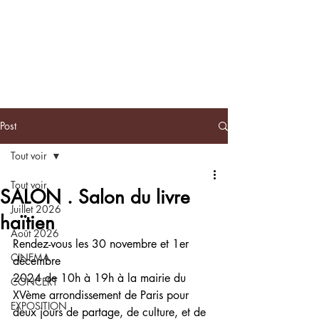
BLACKNOTE
L'agenda
afroculturel parisien
Post
Tout voir
Tout voir
SALON . Salon du livre
Juillet 2026
haïtien
Août 2026
Rendez-vous les 30 novembre et 1er 
CINEMA
décembre
2024 de 10h à 19h à la mairie du 
CONCERT
XVème arrondissement de Paris pour 
EXPOSITION
deux jours de partage, de culture, et de 