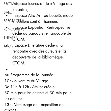
﻿﻿l'Espace Jeunesse : le « Village des 
FESTIVAL
Enfants »,
SALON
﻿﻿l'Espace Afro Art, où beauté, mode 
SPECTACLE
et coiffure sont à l'honneur,
﻿﻿l'Espace Exposition Restrospective 
RENCONTRE
dédié au parcours remarquable de 
THEATRE
CTOM,
﻿﻿l'Espace Littérature dédié à la 
Télé/VOD
rencontre avec des auteurs et la 
découverte de la bibliothèque 
CTOM.
Au Programme de la journée :
10h - ouverture du Village
De 11h à 12h - Atelier créole
30 min pour les enfants et 30 min pour 
les adultes.
13h - Vernissage de l'exposition de 
CTOM.