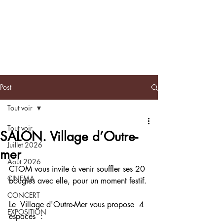
BLACKNOTE
L'agenda
afroculturel parisien
Post
Tout voir
Tout voir
SALON. Village d’Outre-
Juillet 2026
mer
Août 2026
CTOM vous invite à venir souffler ses 20 
CINEMA
bougies avec elle, pour un moment festif.
CONCERT
Le  Village d'Outre-Mer vous propose  4 
EXPOSITION
espaces  :