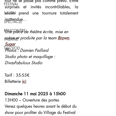
tout ne se passe pas comme prévu. Entre 
FESTIVAL
surprises et invités incontrôlables, la 
SALON
soirée prend une tournure totalement 
inattendue…
SPECTACLE
RENCONTRE
Une pièce de théâtre écrite, mise en 
scène et produite par la team 
Brown 
THEATRE
Sugar
Télé/VOD
Photos : Damien Paillard 
Studio photo et maquillage : 
DivasFabulous Studio
Tarif : 35-55€ 
Billetterie 
ici
Dimanche 11 mai 2025 à 15h00
13H00 – Ouverture des portes
Venez quelques heures avant le début du 
show pour profiter du Village du Festival