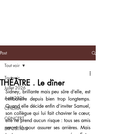
BLACKNOTE
L'agenda
afroculturel parisien
Post
Tout voir
Tout voir
THÉÂTRE . Le dîner
Juillet 2026
Sidney, brillante mais peu sûre d’elle, est 
Août 2026
célibataire depuis bien trop longtemps. 
Quand elle décide enfin d’inviter Samuel, 
CINEMA
son collègue qui lui fait chavirer le cœur, 
CONCERT
elle ne prend aucun risque : tous ses amis 
seront là pour assurer ses arrières. Mais 
EXPOSITION