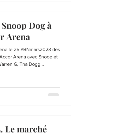
Snoop Dog à
or Arena
023 dès
’Accor Arena avec Snoop et
 Warren G, Tha Dogg...
. Le marché