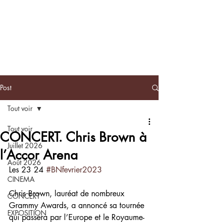
BLACKNOTE
L'agenda
afroculturel parisien
Post
Tout voir
Tout voir
CONCERT. Chris Brown à
Juillet 2026
l’Accor Arena
Août 2026
Les 23 24 
#BNfevrier2023
CINEMA
Chris Brown, lauréat de nombreux 
CONCERT
Grammy Awards, a annoncé sa tournée 
EXPOSITION
qui passera par l’Europe et le Royaume-