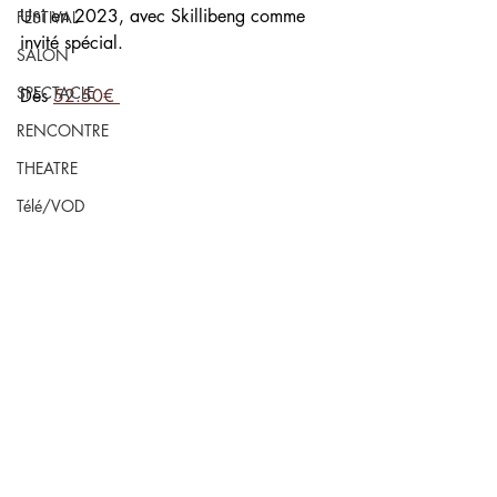
Uni en 2023, avec Skillibeng comme 
FESTIVAL
invité spécial.
SALON
SPECTACLE
Dès 
52.50€ 
RENCONTRE
THEATRE
Télé/VOD